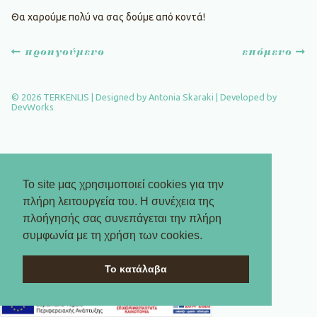
Θα χαρούμε πολύ να σας δούμε από κοντά!
Πλοήγηση
προηγούμενο
επόμενο
άρθρων
© 2026 TERKENLIS | Designed by
Antonia Skaraki
| Developed by
DevWorks
Το site μας χρησιμοποιεί cookies για την
πλήρη λειτουργεία του. Η συνέχεια της
πλοήγησής σας συνεπάγεται την πλήρη
συμφωνία με τη χρήση των cookies.
Το κατάλαβα