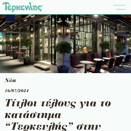
Νέα
16/07/2024
Τίτλοι τέλους για το
κατάστημα
“Τερκενλής” στην