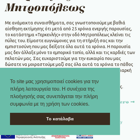
Μητροπόλεως
Με ανάμεικτα συναισθήματα, σας γνωστοποιούμε με βαθιά
αίσθηση εκτίμησης ότι μετά από 25 χρόνια ενεργής παρουσίας,
το κατάστημα «Τερκενλής» στην οδό Μητροπόλεως κλείνει τις
πύλες του. Είμαστε ευγνώμονες για τη στήριξή σας και την
εμπιστοσύνη που μας δείξατε όλα αυτά τα χρόνια. Η παρουσία
μας δεν άλλαξε μόνο το εμπορικό τοπίο, αλλά και τις καρδιές των
πελατών μας. Σας ευχαριστούμε για την ευκαιρία που μας
δώσατε να μοιραστούμε μαζί σας όλα αυτά τα χρόνια το πάθος
μας για την προσφορά υψηλής ποιότητας προϊόντων με διαρκή
προσπάθεια για την άριστη εξυπηρέτησή σας.
Το site μας χρησιμοποιεί cookies για την
Σύντομα κοντά σας με νέα πρόταση στο κέντρο της πόλης.
πλήρη λειτουργεία του. Η συνέχεια της
πλοήγησής σας συνεπάγεται την πλήρη
Πλοήγηση
προηγούμενο
επόμενο
συμφωνία με τη χρήση των cookies.
άρθρων
Το κατάλαβα
© 2026 TERKENLIS | Designed by
Antonia Skaraki
| Developed by
DevWorks