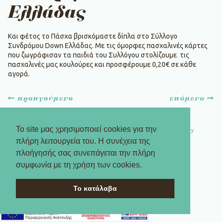
Ελλάδας
Και φέτος το Πάσχα βρισκόμαστε δίπλα στο Σύλλογο
Συνδρόμου Down Ελλάδας. Με τις όμορφες πασχαλινές κάρτες
που ζωγράφισαν τα παιδιά του Συλλόγου στολίζουμε τις
πασχαλινές μας κουλούρες και προσφέρουμε 0,20€ σε κάθε
αγορά.
Πλοήγηση
προηγούμενο
επόμενο
άρθρων
Το site μας χρησιμοποιεί cookies για την
© 2026 TERKENLIS | Designed by
Antonia Skaraki
| Developed by
DevWorks
πλήρη λειτουργεία του. Η συνέχεια της
πλοήγησής σας συνεπάγεται την πλήρη
συμφωνία με τη χρήση των cookies.
Το κατάλαβα