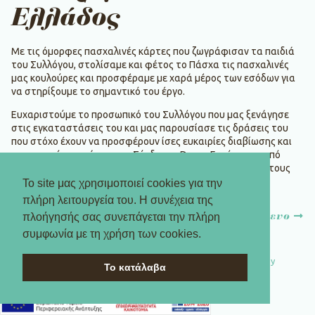
Eλλάδος
Με τις όμορφες πασχαλινές κάρτες που ζωγράφισαν τα παιδιά
του Συλλόγου, στολίσαμε και φέτος το Πάσχα τις πασχαλινές
μας κουλούρες και προσφέραμε με χαρά μέρος των εσόδων για
να στηρίξουμε το σημαντικό του έργο.
Ευχαριστούμε το προσωπικό του Συλλόγου που μας ξενάγησε
στις εγκαταστάσεις του και μας παρουσίασε τις δράσεις του
που στόχο έχουν να προσφέρουν ίσες ευκαιρίες διαβίωσης και
συμμετοχής στα άτομα με Σύνδρομο Down. Ευχόμαστε από
καρδιάς να συνεχίζουν πάντα με δύναμη και ελπίδα αυτή τους
την προσπάθεια.
Το site μας χρησιμοποιεί cookies για την
πλήρη λειτουργεία του. Η συνέχεια της
Πλοήγηση
πλοήγησής σας συνεπάγεται την πλήρη
προηγούμενο
επόμενο
άρθρων
συμφωνία με τη χρήση των cookies.
© 2026 TERKENLIS | Designed by
Antonia Skaraki
| Developed by
Το κατάλαβα
DevWorks