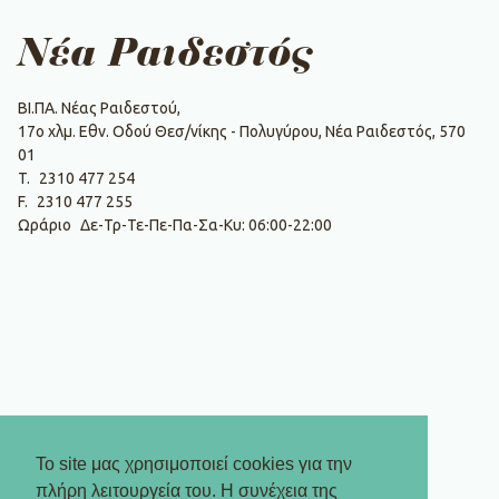
Νέα Ραιδεστός
ΒΙ.ΠΑ. Νέας Ραιδεστού,
17ο χλμ. Εθν. Οδού Θεσ/νίκης - Πολυγύρου, Νέα Ραιδεστός, 570
01
T.
2310 477 254
F.
2310 477 255
Ωράριο
Δε-Τρ-Τε-Πε-Πα-Σα-Κυ: 06:00-22:00
Το site μας χρησιμοποιεί cookies για την
πλήρη λειτουργεία του. Η συνέχεια της