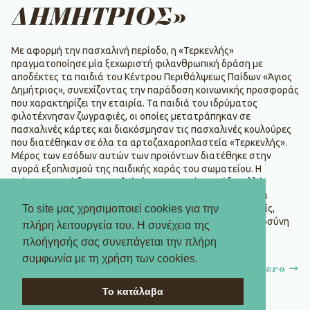
ΔΗΜΗΤΡΙΟΣ»
Με αφορμή την πασχαλινή περίοδο, η «Τερκενλής»
πραγματοποίησε μία ξεχωριστή φιλανθρωπική δράση με
αποδέκτες τα παιδιά του Κέντρου Περιθάλψεως Παίδων «Άγιος
Δημήτριος», συνεχίζοντας την παράδοση κοινωνικής προσφοράς
που χαρακτηρίζει την εταιρία. Τα παιδιά του ιδρύματος
φιλοτέχνησαν ζωγραφιές, οι οποίες μετατράπηκαν σε
πασχαλινές κάρτες και διακόσμησαν τις πασχαλινές κουλούρες
που διατέθηκαν σε όλα τα αρτοζαχαροπλαστεία «Τερκενλής».
Μέρος των εσόδων αυτών των προϊόντων διατέθηκε στην
αγορά εξοπλισμού της παιδικής χαράς του σωματείου. Η
ενέργεια αυτή δεν αποτελεί μία μεμονωμένη πράξη, αλλά
εντάσσεται στην ευρύτερη πρωτοβουλία της εταιρίας να
Το site μας χρησιμοποιεί cookies για την
υποστηρίζει έμπρακτα διάφορους φιλανθρωπικούς φορείς,
ανταποδίδοντας με σεβασμό και ευαισθησία την εμπιστοσύνη
πλήρη λειτουργεία του. Η συνέχεια της
της κοινωνίας.
πλοήγησής σας συνεπάγεται την πλήρη
Πλοήγηση
συμφωνία με τη χρήση των cookies.
προηγούμενο
επόμενο
άρθρων
Το κατάλαβα