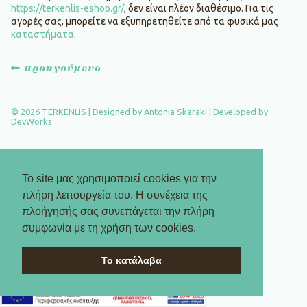
https://terkenlis-eshop.gr/
, δεν είναι πλέον διαθέσιμο. Για τις
αγορές σας, μπορείτε να εξυπηρετηθείτε από τα φυσικά μας
καταστήματα
.
Πλοήγηση
προηγούμενο
άρθρων
© 2026 TERKENLIS | Designed by
Antonia Skaraki
| Developed by
DevWorks
Το site μας χρησιμοποιεί cookies για την
πλήρη λειτουργεία του. Η συνέχεια της
πλοήγησής σας συνεπάγεται την πλήρη
συμφωνία με τη χρήση των cookies.
Το κατάλαβα